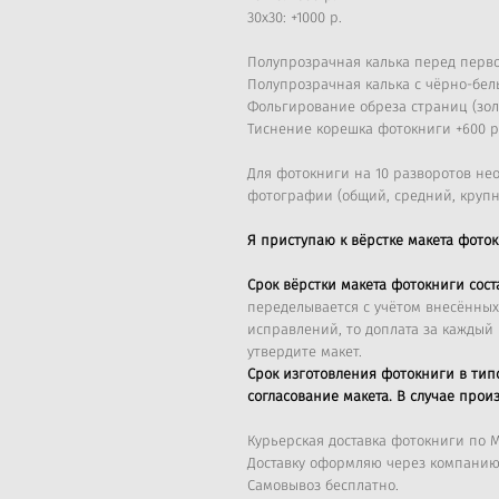
30х30: +1000 р.
Полупрозрачная калька перед перво
Полупрозрачная калька с чёрно-бел
Фольгирование обреза страниц (золо
Тиснение корешка фотокниги +600 р
Для фотокниги на 10 разворотов н
фотографии (общий, средний, крупн
Я приступаю к вёрстке макета фото
Срок вёрстки макета фотокниги сост
переделывается с учётом внесённых
исправлений, то доплата за каждый 
утвердите макет.
Срок изготовления фотокниги в тип
согласование макета. В случае прои
Курьерская доставка фотокниги по М
Доставку оформляю через компанию 
Самовывоз бесплатно.