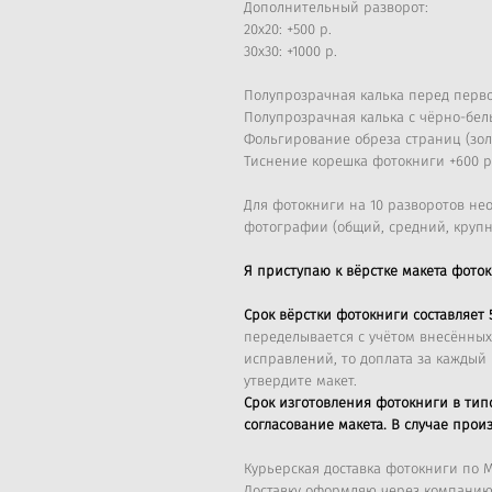
Дополнительный разворот:
20х20: +500 р.
30х30: +1000 р.
Полупрозрачная калька перед перво
Полупрозрачная калька с чёрно-бел
Фольгирование обреза страниц (золо
Тиснение корешка фотокниги +600 р
Для фотокниги на 10 разворотов н
фотографии (общий, средний, крупн
Я приступаю к вёрстке макета фото
Срок вёрстки фотокниги составляет 
переделывается с учётом внесённых
исправлений, то доплата за каждый 
утвердите макет.
Срок изготовления фотокниги в тип
согласование макета. В случае прои
Курьерская доставка фотокниги по М
Доставку оформляю через компанию 